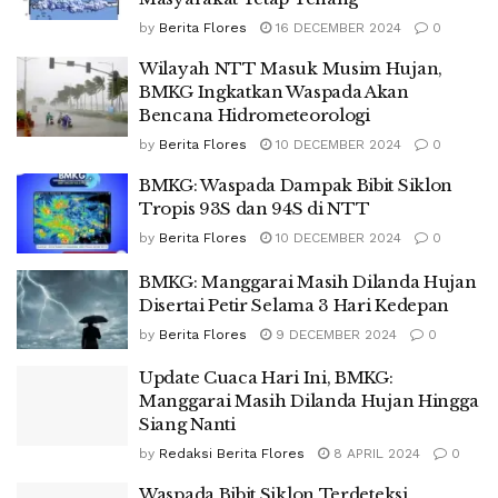
by
Berita Flores
16 DECEMBER 2024
0
Wilayah NTT Masuk Musim Hujan,
BMKG Ingkatkan Waspada Akan
Bencana Hidrometeorologi
by
Berita Flores
10 DECEMBER 2024
0
BMKG: Waspada Dampak Bibit Siklon
Tropis 93S dan 94S di NTT
by
Berita Flores
10 DECEMBER 2024
0
BMKG: Manggarai Masih Dilanda Hujan
Disertai Petir Selama 3 Hari Kedepan
by
Berita Flores
9 DECEMBER 2024
0
Update Cuaca Hari Ini, BMKG:
Manggarai Masih Dilanda Hujan Hingga
Siang Nanti
by
Redaksi Berita Flores
8 APRIL 2024
0
Waspada Bibit Siklon Terdeteksi