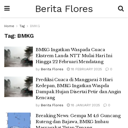
Berita Flores
Home
Tag
BMKG
Tag:
BMKG
BMKG Ingatkan Waspada Cuaca
Ekstrem Landa NTT Mulai Hari Ini
Hingga 22 Februari Mendatang
by
Berita Flores
18 FEBRUARY 2025
0
Prediksi Cuaca di Manggarai 3 Hari
Kedepan, BMKG Ingatkan Waspda
Dampak Hujan Disertai Petir dan Angin
Kencang
by
Berita Flores
18 JANUARY 2025
0
Breaking News: Gempa M 4,6 Guncang
Ruteng dan Bajawa, BMKG Imbau
Masyarakat Tetap Tenang