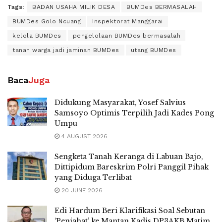
Tags:
BADAN USAHA MILIK DESA
BUMDes BERMASALAH
BUMDes Golo Ncuang
Inspektorat Manggarai
kelola BUMDes
pengelolaan BUMDes bermasalah
tanah warga jadi jaminan BUMDes
utang BUMDes
Baca
Juga
Didukung Masyarakat, Yosef Salvius
Samsoyo Optimis Terpilih Jadi Kades Pong
Umpu
4 AUGUST 2026
Sengketa Tanah Keranga di Labuan Bajo,
Dittipidum Bareskrim Polri Panggil Pihak
yang Diduga Terlibat
20 JUNE 2026
Edi Hardum Beri Klarifikasi Soal Sebutan
‘Penjahat’ ke Mantan Kadis DP3AKB Matim