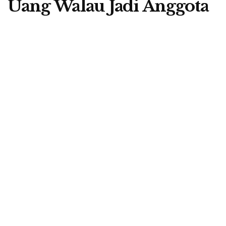
Uang Walau Jadi Anggota
Aktif, Pendamping PKH
Bisa Apa?
A
by
Berita Flores
15 March 2025
A