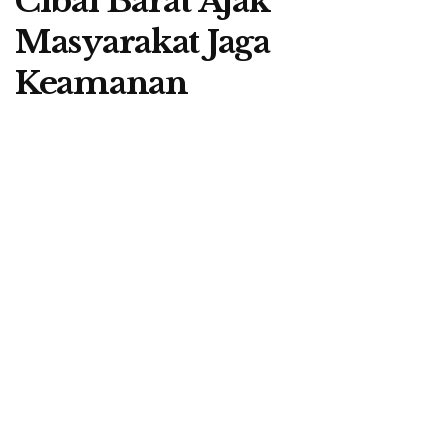
Cibal Barat Ajak
Masyarakat Jaga
Keamanan
A
by
Redaksi Berita Flores
7 November 2021
A
RUTENG, BERITA FLORES –
Tahapan proses Pilkades
serentak untuk tujuh desa di Kecamatan Cibal Barat,
Kabupaten Manggarai, Nusa Tenggara Timur (NTT) kini
sudah memasuki fase minggu tenang.
Untuk menyukseskan pesta rakyat itu, Camat Cibal Barat,
Karolus Mance mengajak warga agar menjaga keamanan
dan ketertiban masyarakat (kamtibmas) jelang
pemungutan suara Pilkades pada 11 November 2021