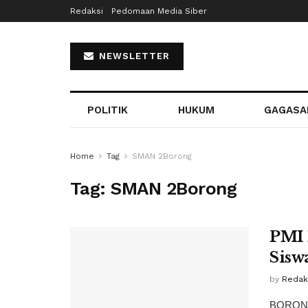
Redaksi
Pedomaan Media Siber
NEWSLETTER
POLITIK
HUKUM
GAGASA
Home
Tag
SMAN 2Borong
Tag:
SMAN 2Borong
PMI 
Sisw
by
Redaks
BORONG