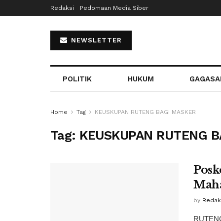
Redaksi
Pedomaan Media Siber
NEWSLETTER
POLITIK
HUKUM
GAGASA
Home
Tag
KEUSKUPAN RUTENG BAGI MASKER
Tag:
KEUSKUPAN RUTENG B
Posk
Maha
by
Redaks
RUTENG,