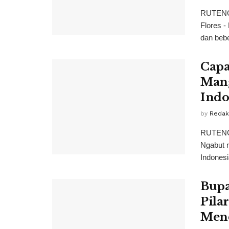
RUTENG,
Flores -
dan bebe
Capa
Mang
Indo
by
Redaks
RUTENG,
Ngabut m
Indonesi
Bupa
Pila
Men