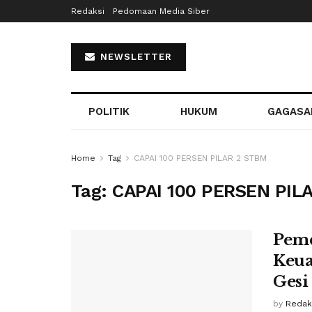
Redaksi
Pedomaan Media Siber
NEWSLETTER
POLITIK
HUKUM
GAGASA
Home
Tag
CAPAI 100 PERSEN PILAR 2 STBM
Tag:
CAPAI 100 PERSEN PIL
Pemd
Keua
Gesi
by
Redaks