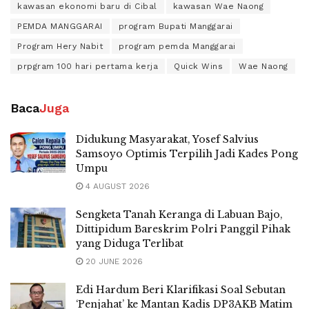
kawasan ekonomi baru di Cibal
kawasan Wae Naong
PEMDA MANGGARAI
program Bupati Manggarai
Program Hery Nabit
program pemda Manggarai
prpgram 100 hari pertama kerja
Quick Wins
Wae Naong
Baca
Juga
Didukung Masyarakat, Yosef Salvius
Samsoyo Optimis Terpilih Jadi Kades Pong
Umpu
4 AUGUST 2026
Sengketa Tanah Keranga di Labuan Bajo,
Dittipidum Bareskrim Polri Panggil Pihak
yang Diduga Terlibat
20 JUNE 2026
Edi Hardum Beri Klarifikasi Soal Sebutan
‘Penjahat’ ke Mantan Kadis DP3AKB Matim