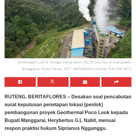
Pembangkit Listrik Tenaga Panas Bumi (PLTP) Ulumbu di Kabupaten
Manggarai, Pulau Flores, NTT. (ANTARA/HO-Humas PLN UIW NTT)
RUTENG, BERITAFLORES – Desakan soal pencabutan
surat keputusan penetapan lokasi (penlok)
pembangunan proyek Geothermal Poco Leok kepada
Bupati Manggarai, Herybertus G.L Nabit, menuai
respon praktisi hukum Siprianus Ngganggu.