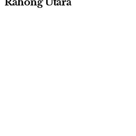
Rahong Utara
A
by
Berita Flores
7 March 2025
A
Ketua PGRI Cabang Manggarai, Yohanes Don Bosco - Foto: Dok.
Beritaflores
RUTENG, BERITAFLORES – Persatuan Guru Republik
Indonesia (PGRI) Cabang Manggarai, NTT, akhirnya