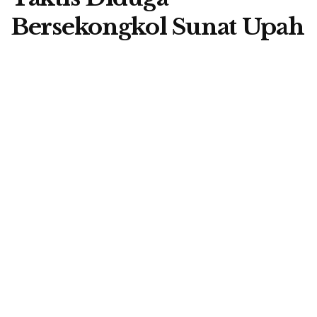
Bersekongkol Sunat Upah
Nakes di Puskesmas
Benteng Jawa
A
by
Berita Flores
4 February 2025
A