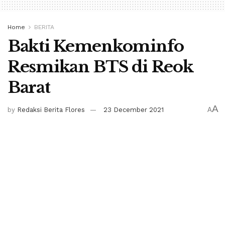
Home
BERITA
Bakti Kemenkominfo
Resmikan BTS di Reok
Barat
A
by
Redaksi Berita Flores
23 December 2021
A
RUTENG, BERITA FLORES –
Kementerian Komunikasi
dan Informatika (Kemenkominfo) melalui Badan
Aksesibilitas Telekomunikasi dan Informatika (BAKTI),
meresmikan pemanfaatan BTS (Base Transceiver
Station) di Desa To’e, Kecamatan Reok Barat,