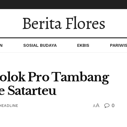
Berita Flores
N
SOSIAL BUDAYA
EKBIS
PARIWI
olok Pro Tambang
e Satarteu
A
0
HEADLINE
A