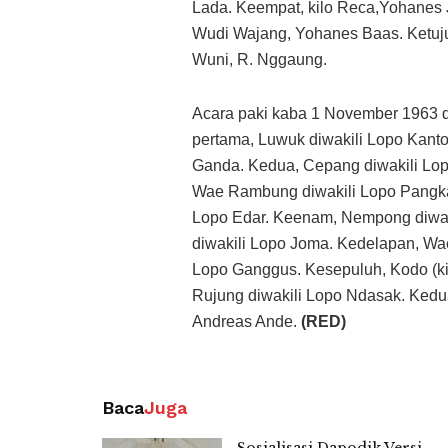
Lada. Keempat, kilo Reca,Yohanes 
Wudi Wajang, Yohanes Baas. Ketuju
Wuni, R. Nggaung.
Acara paki kaba 1 November 1963 di
pertama, Luwuk diwakili Lopo Kan
Ganda. Kedua, Cepang diwakili Lopo
Wae Rambung diwakili Lopo Pangka
Lopo Edar. Keenam, Nempong diwak
diwakili Lopo Joma. Kedelapan, Wae
Lopo Ganggus. Kesepuluh, Kodo (ki
Rujung diwakili Lopo Ndasak. Kedu
Andreas Ande.
(RED)
Baca
Juga
Sosialisasi Dapodik Versi