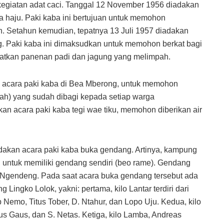
egiatan adat caci. Tanggal 12 November 1956 diadakan
 haju. Paki kaba ini bertujuan untuk memohon
n. Setahun kemudian, tepatnya 13 Juli 1957 diadakan
ng. Paki kaba ini dimaksudkan untuk memohon berkat bagi
atkan panenan padi dan jagung yang melimpah.
n acara paki kaba di Bea Mberong, untuk memohon
nah) yang sudah dibagi kepada setiap warga
an acara paki kaba tegi wae tiku, memohon diberikan air
.
akan acara paki kaba buka gendang. Artinya, kampung
 untuk memiliki gendang sendiri (beo rame). Gendang
i Ngendeng. Pada saat acara buka gendang tersebut ada
Lingko Lolok, yakni: pertama, kilo Lantar terdiri dari
Nemo, Titus Tober, D. Ntahur, dan Lopo Uju. Kedua, kilo
lus Gaus, dan S. Netas. Ketiga, kilo Lamba, Andreas