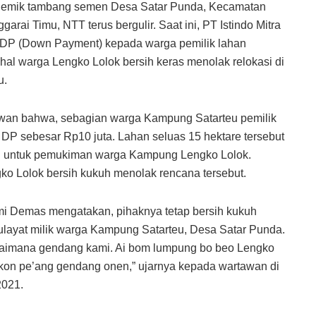
emik tambang semen Desa Satar Punda, Kecamatan
ai Timu, NTT terus bergulir. Saat ini, PT Istindo Mitra
 DP (Down Payment) kepada warga pemilik lahan
hal warga Lengko Lolok bersih keras menolak relokasi di
u.
tawan bahwa, sebagian warga Kampung Satarteu pemilik
 DP sebesar Rp10 juta. Lahan seluas 15 hektare tersebut
si untuk pemukiman warga Kampung Lengko Lolok.
o Lolok bersih kukuh menolak rencana tersebut.
mi Demas mengatakan, pihaknya tetap bersih kukuh
ulayat milik warga Kampung Satarteu, Desa Satar Punda.
bagaimana gendang kami. Ai bom lumpung bo beo Lengko
gkon pe’ang gendang onen,” ujarnya kepada wartawan di
2021.