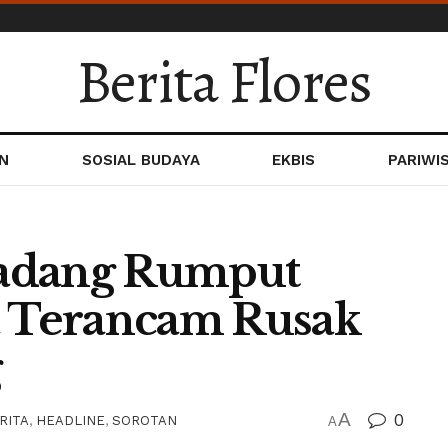
Berita Flores
N
SOSIAL BUDAYA
EKBIS
PARIWI
Padang Rumput
 Terancam Rusak
g
A
0
RITA
,
HEADLINE
,
SOROTAN
A