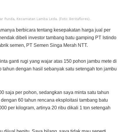
ar Punda, Kecamatan Lamba Leda. (Foto: Beritaflores).
manya berbicara tentang kesepakatan harga jual per
endak dibeli investor tambang batu gamping PT Istindo
pabrik semen, PT Semen Singa Merah NTT.
inta ganti rugi yang wajar atas 150 pohon jambu mete di
p tahun dengan hasil sebanyak satu setengah ton jambu
0 saja per pohon, sedangkan saya minta satu tahun
li dengan 60 tahun rencana eksploitasi tambang batu
 per kilogram, artinya 20 ribu dikali 1 ton setengah
u dijual begitu. Saya bilang, saya tidak mau seperti