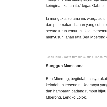
keinginan kalian itu,” tegas Gabriel.
Ia mengaku, selama ini, warga set
dan peternakan. Lahan yang subur
secara turun temurun. Usai menemui
menyusuri lahan rata Bea Mberong d
Pohon jambu mete tumbuh subur di lahan milik
Sungguh Memesona
Bea Mberong, begitulah masyaraka
keindahan tersendiri. Udaranya y
dan hamparan padang rumput hijau y
Mberong, Lengko Lolok.