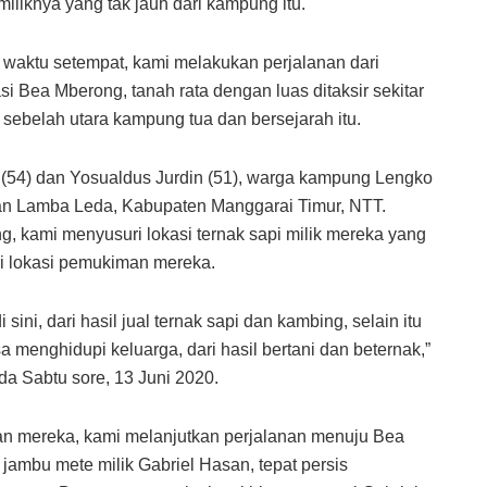
iliknya yang tak jauh dari kampung itu.
0 waktu setempat, kami melakukan perjalanan dari
 Bea Mberong, tanah rata dengan luas ditaksir sekitar
i sebelah utara kampung tua dan bersejarah itu.
ta (54) dan Yosualdus Jurdin (51), warga kampung Lengko
an Lamba Leda, Kabupaten Manggarai Timur, NTT.
, kami menyusuri lokasi ternak sapi milik mereka yang
ari lokasi pemukiman mereka.
ini, dari hasil jual ternak sapi dan kambing, selain itu
 menghidupi keluarga, dari hasil bertani dan beternak,”
da Sabtu sore, 13 Juni 2020.
n mereka, kami melanjutkan perjalanan menuju Bea
ambu mete milik Gabriel Hasan, tepat persis