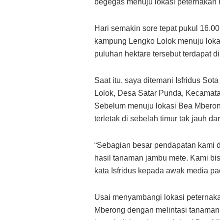
begegas menuju lokasi peternakan m
Hari semakin sore tepat pukul 16.0
kampung Lengko Lolok menuju lokasi
puluhan hektare tersebut terdapat d
Saat itu, saya ditemani Isfridus So
Lolok, Desa Satar Punda, Kecamat
Sebelum menuju lokasi Bea Mberong
terletak di sebelah timur tak jauh d
“Sebagian besar pendapatan kami di s
hasil tanaman jambu mete. Kami bisa
kata Isfridus kepada awak media pa
Usai menyambangi lokasi peternaka
Mberong dengan melintasi tanaman j