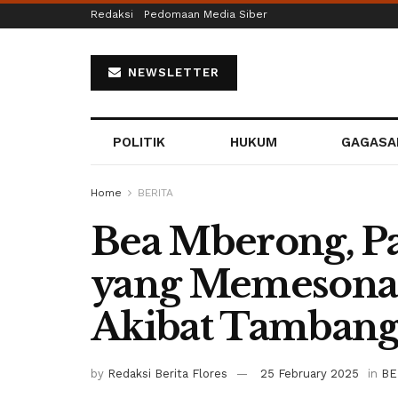
Redaksi
Pedomaan Media Siber
NEWSLETTER
POLITIK
HUKUM
GAGASA
Home
BERITA
Bea Mberong, 
yang Memesona
Akibat Tamban
by
Redaksi Berita Flores
25 February 2025
in
BE