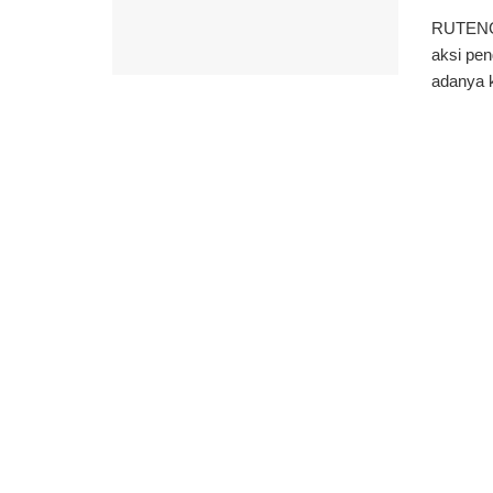
RUTENG,
aksi pen
adanya k