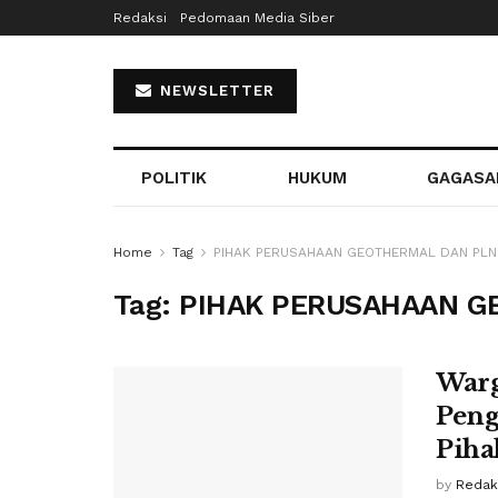
Redaksi
Pedomaan Media Siber
NEWSLETTER
POLITIK
HUKUM
GAGASA
Home
Tag
PIHAK PERUSAHAAN GEOTHERMAL DAN PLN
Tag:
PIHAK PERUSAHAAN G
Warg
Peng
Piha
by
Redaks