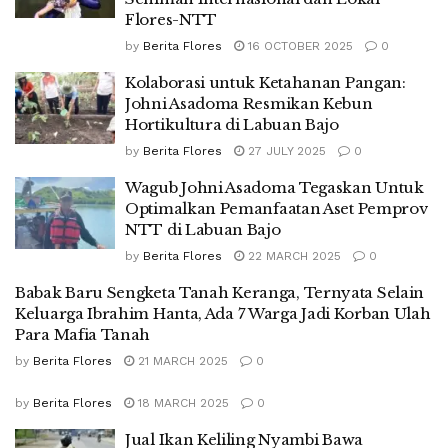
Flores-NTT
by
Berita Flores
16 OCTOBER 2025
0
Kolaborasi untuk Ketahanan Pangan:
Johni Asadoma Resmikan Kebun
Hortikultura di Labuan Bajo
by
Berita Flores
27 JULY 2025
0
Wagub Johni Asadoma Tegaskan Untuk
Optimalkan Pemanfaatan Aset Pemprov
NTT di Labuan Bajo
by
Berita Flores
22 MARCH 2025
0
Babak Baru Sengketa Tanah Keranga, Ternyata Selain
Keluarga Ibrahim Hanta, Ada 7 Warga Jadi Korban Ulah
Para Mafia Tanah
by
Berita Flores
21 MARCH 2025
0
by
Berita Flores
18 MARCH 2025
0
Jual Ikan Keliling Nyambi Bawa