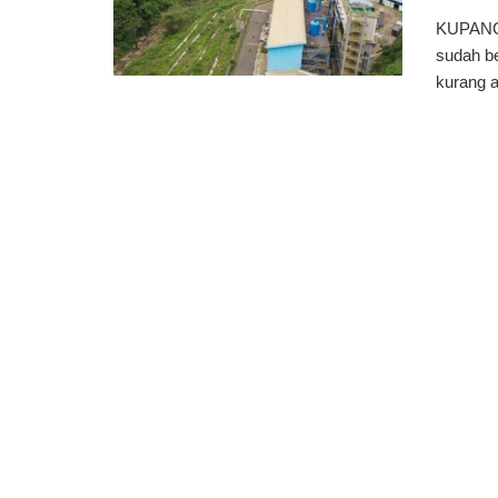
KUPANG
sudah be
kurang a