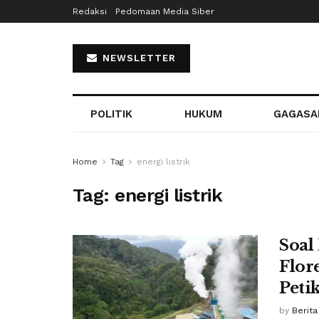
Redaksi
Pedomaan Media Siber
NEWSLETTER
POLITIK
HUKUM
GAGASA
Home
Tag
energi listrik
Tag:
energi listrik
Soal
Flor
Peti
by
Berita