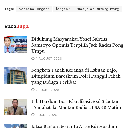
Tags:
bencana longsor
longsor
ruas jalan Ruteng-Iteng
Baca
Juga
Didukung Masyarakat, Yosef Salvius
Samsoyo Optimis Terpilih Jadi Kades Pong
Umpu
4 AUGUST 2026
Sengketa Tanah Keranga di Labuan Bajo,
Dittipidum Bareskrim Polri Panggil Pihak
yang Diduga Terlibat
20 JUNE 2026
Edi Hardum Beri Klarifikasi Soal Sebutan
‘Penjahat’ ke Mantan Kadis DP3AKB Matim
9 JUNE 2026
Jaksa Bantah Beri Info A1 ke Edi Hardum