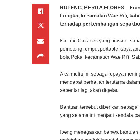
RUTENG, BERITA FLORES – Frans
Longko, kecamatan Wae Ri’i, ka
terhadap perkembangan sepakbol
Kali ini, Cakades yang biasa di sa
pemotong rumput portable karya a
bola Poka, kecamatan Wae Ri’i. Sab
Aksi mulia ini sebagai upaya mening
mendapat perhatian terutama dala
sebentar lagi akan digelar.
Bantuan tersebut diberikan sebaga
yang selama ini menjadi kendala bag
Ipeng menegaskan bahwa bantuan te