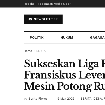
Redaksi
Pedomaan Media Siber
NEWSLETTER
POLITIK
HUKUM
GAGASA
Home
BERITA
Sukseskan Liga 
Fransiskus Leve
Mesin Potong R
by
Berita Flores
16 May 2026
in
BERITA
,
DESA
,