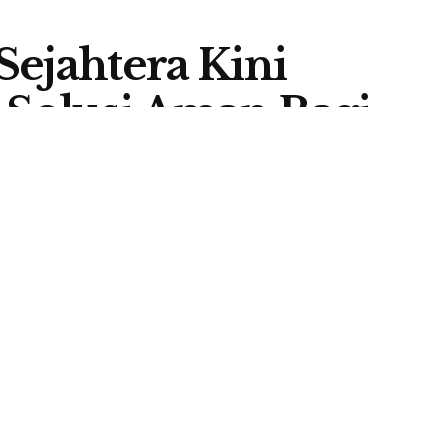
Sejahtera Kini
, Solusi Aman Bagi
 Negeri
A
0
A