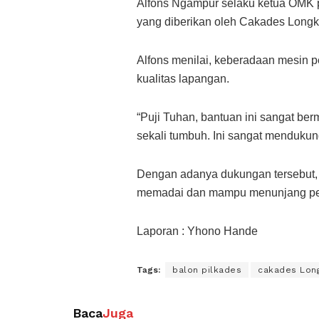
Alfons Ngampur selaku ketua OMK p
yang diberikan oleh Cakades Longko
Alfons menilai, keberadaan mesin 
kualitas lapangan.
“Puji Tuhan, bantuan ini sangat be
sekali tumbuh. Ini sangat mendukun
Dengan adanya dukungan tersebut, 
memadai dan mampu menunjang pem
Laporan : Yhono Hande
Tags:
balon pilkades
cakades Lon
Baca
Juga