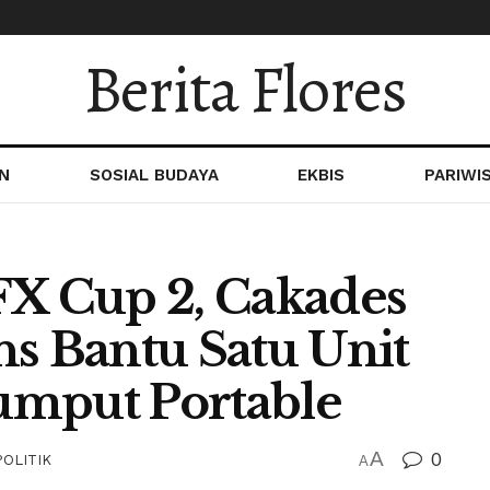
Berita Flores
N
SOSIAL BUDAYA
EKBIS
PARIWI
FX Cup 2, Cakades
ns Bantu Satu Unit
umput Portable
A
0
POLITIK
A