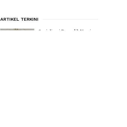
ARTIKEL TERKINI
Sosialisasi Dapodik Versi
2027, Kadis PPO Manggarai
Ingatkan Kepsek Bentuk
Tim Pencari Anak Tidak
Sekolah
7 AUGUST 2026
Anggaran Revitalisasi Capai
Rp 1 Miliar Jangkau SMPN
Satap di Pulau Mules
7 AUGUST 2026
Tersentuh Program
Revitalisasi, SMPN 3 Satar
Mese Barat Akhirnya Bebas
dari Hunian Ruang Kelas