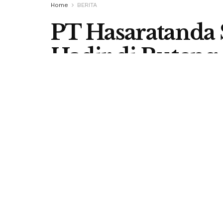
Home
BERITA
PT Hasaratanda 
Hadir di Ruteng
Pekerja ke Luar
by
Berita Flores
15 May 2026
in
BERITA