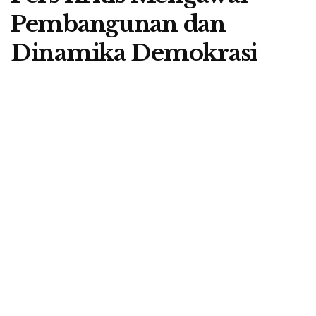
Pembangunan dan
Dinamika Demokrasi
A
by
Berita Flores
9 February 2026
A
Pemprov NTT Apresiasi Kinerja Pers - Foto: Biro pers Setda Pemprov NTT