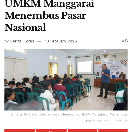
UMKM Manggarai
Menembus Pasar
Nasional
A
by
Berita Flores
10 February 2026
A
Sinergi Pers dan Dekranasda: Mendorong UMKM Manggarai Menembus
Pasar Nasional - Foto: Ist