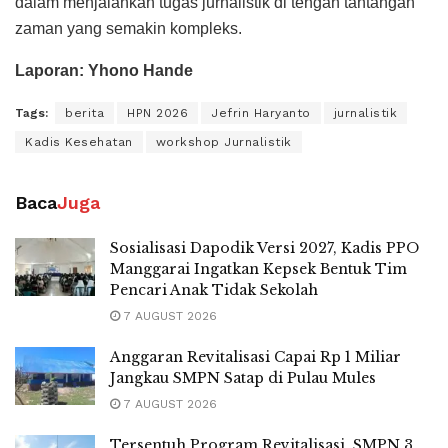
dalam menjalankan tugas jurnalistik di tengah tantangan
zaman yang semakin kompleks.
Laporan: Yhono Hande
Tags:
berita
HPN 2026
Jefrin Haryanto
jurnalistik
Kadis Kesehatan
workshop Jurnalistik
Baca
Juga
Sosialisasi Dapodik Versi 2027, Kadis PPO
Manggarai Ingatkan Kepsek Bentuk Tim
Pencari Anak Tidak Sekolah
7 AUGUST 2026
Anggaran Revitalisasi Capai Rp 1 Miliar
Jangkau SMPN Satap di Pulau Mules
7 AUGUST 2026
Tersentuh Program Revitalisasi, SMPN 3