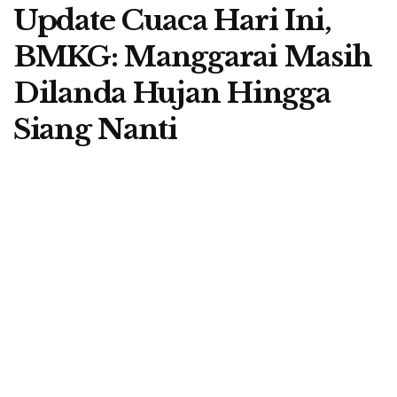
Update Cuaca Hari Ini,
BMKG: Manggarai Masih
Dilanda Hujan Hingga
Siang Nanti
A
by
Redaksi Berita Flores
8 April 2024
A
Ruteng, Beritaflores.com – Badan Meteorologi,
Klimatologi, dan Geofisika (BMKG), Stasiun
Meteorologi Frans Sales Lega, Ruteng, Manggarai,
NTT, kembali mengeluarkan informasi peringatan dini
cuaca per hari ini, Senin 8 April 2024.
Kepala Stasiun Frans Sales Lega, Decky Irmawan, dalam