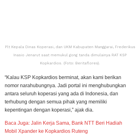
“Kalau KSP Kopkardios berminat, akan kami berikan
nomor narahubungnya. Jadi portal ini menghubungkan
antara seluruh koperasi yang ada di Indonesia, dan
terhubung dengan semua pihak yang memiliki
kepentingan dengan koperasi,” ajak dia.
Baca Juga: Jalin Kerja Sama, Bank NTT Beri Hadiah
Mobil Xpander ke Kopkardios Ruteng
Ketua PSE Puspas Keuskupan Ruteng, Romo Robert
Pelita, yang mewakili Uskup Ruteng mengatakan,
pencapaian yang diraih KSP Kopkardios merupakan hasil
dari kerja keras para pengurus, pengawas, manager, staf
dan anggota.
“Tentu capaian ini melewati suka duka, pahit dan getirnya,
kerja para pengurus, pengawas, manager dan anggota
Kopkardios,” terang Romo Robert.