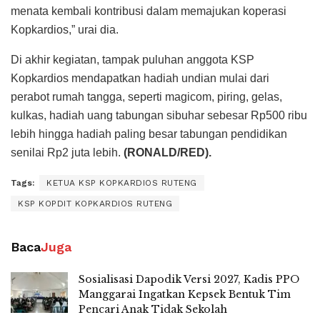
Tags:
KETUA KSP KOPKARDIOS RUTENG
KSP KOPDIT KOPKARDIOS RUTENG
Baca
Juga
Sosialisasi Dapodik Versi 2027, Kadis PPO
Manggarai Ingatkan Kepsek Bentuk Tim
Pencari Anak Tidak Sekolah
7 AUGUST 2026
Anggaran Revitalisasi Capai Rp 1 Miliar
Jangkau SMPN Satap di Pulau Mules
7 AUGUST 2026
Tersentuh Program Revitalisasi, SMPN 3
Satar Mese Barat Akhirnya Bebas dari
Hunian Ruang Kelas Rusak Berat
7 AUGUST 2026