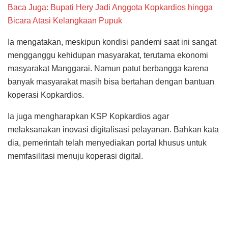
Baca Juga: Bupati Hery Jadi Anggota Kopkardios hingga
Bicara Atasi Kelangkaan Pupuk
Ia mengatakan, meskipun kondisi pandemi saat ini sangat
mengganggu kehidupan masyarakat, terutama ekonomi
masyarakat Manggarai. Namun patut berbangga karena
banyak masyarakat masih bisa bertahan dengan bantuan
koperasi Kopkardios.
Ia juga mengharapkan KSP Kopkardios agar
melaksanakan inovasi digitalisasi pelayanan. Bahkan kata
dia, pemerintah telah menyediakan portal khusus untuk
memfasilitasi menuju koperasi digital.
Plt Kepala Dinas Koperasi, dan UKM Kabupaten Manggarai, Frederikus
Inasio Jenarut saat memukul gong tanda dimulainya RAT KSP
Kopkardios. (Foto: Beritaflores).