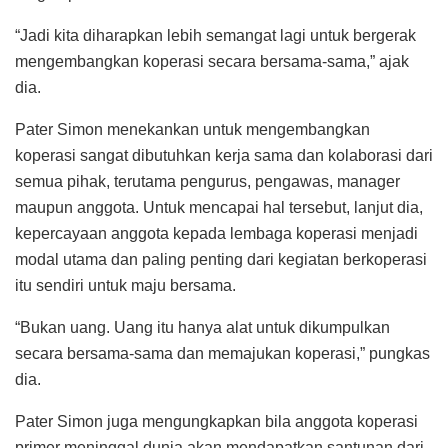
kepercayaan anggota kepada lembaga koperasi menjadi
modal utama dan paling penting dari kegiatan berkoperasi
itu sendiri untuk maju bersama.
“Bukan uang. Uang itu hanya alat untuk dikumpulkan
secara bersama-sama dan memajukan koperasi,” pungkas
dia.
Pater Simon juga mengungkapkan bila anggota koperasi
primer meninggal dunia akan mendapatkan santunan dari
Puskopdit sebesar Rp2.500.000 per anggota koperasi
primer yang meninggal dunia. Ini adalah bentuk solidaritas
dari Puskopdit dan antar-koperasi primer.
“Saya pikir anggota bisa berkembang kalau usaha anggota
berkembang,” tukas dia.
Sementara, Ketua KSP Kopdit Kopkardios Romo Ardus
Noveri, Pr mengatakan kehadiran koperasi dapat