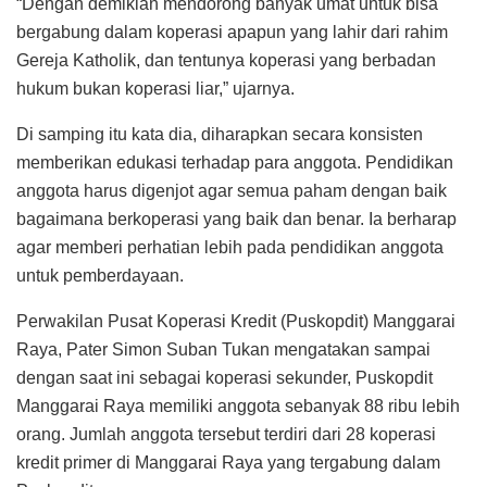
agar memberi perhatian lebih pada pendidikan anggota
untuk pemberdayaan.
Perwakilan Pusat Koperasi Kredit (Puskopdit) Manggarai
Raya, Pater Simon Suban Tukan mengatakan sampai
dengan saat ini sebagai koperasi sekunder, Puskopdit
Manggarai Raya memiliki anggota sebanyak 88 ribu lebih
orang. Jumlah anggota tersebut terdiri dari 28 koperasi
kredit primer di Manggarai Raya yang tergabung dalam
Puskopdit.
“Meskipun ada yang masih dalam pembinaan dan ada
pula yang mengundurkan diri. Tetapi ada 28 koperasi
primer yang masih aktif dalam Puskopdit,” ungkap dia.
Dari jumlah itu menurut pater Simon, hanya sebagian kecil
masyarakat Manggarai Raya yang bergabung menjadi
anggota koperasi. KSP Kopkardios kata dia, merupakan
salah satu koperasi yang besar dengan jumlah anggota