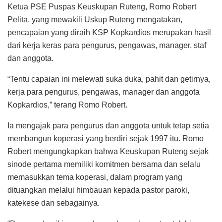
Ia mengajak para pengurus dan anggota untuk tetap setia
membangun koperasi yang berdiri sejak 1997 itu. Romo
Robert mengungkapkan bahwa Keuskupan Ruteng sejak
sinode pertama memiliki komitmen bersama dan selalu
memasukkan tema koperasi, dalam program yang
dituangkan melalui himbauan kepada pastor paroki,
katekese dan sebagainya.
“Dengan demikian mendorong banyak umat untuk bisa
bergabung dalam koperasi apapun yang lahir dari rahim
Gereja Katholik, dan tentunya koperasi yang berbadan
hukum bukan koperasi liar,” ujarnya.
Di samping itu kata dia, diharapkan secara konsisten
memberikan edukasi terhadap para anggota. Pendidikan
anggota harus digenjot agar semua paham dengan baik
bagaimana berkoperasi yang baik dan benar. Ia berharap