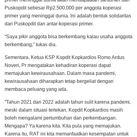
memajukan kewirausahaan. Dalam masa pandemi,
kewirausahaan diharapkan tetap bergeliat dengan
membaca peluang yang ada.
“Tahun 2021 dan 2022 adalah tahun sulit karena pandemi,
meski dalam situasi tertekan, Kopdit Kopkardios masih
boleh mengalami pertumbuhan dan perkembangan.
Mengapa? Ya karena kita. Kita pula yang memajukan.
Karena itu, RAT ini kita memanfaatkan kesempatan untuk
menata kembali kontribusi dalam memajukan koperasi
Kopkardios,” urai dia.
Di akhir kegiatan, tampak puluhan anggota KSP
Kopkardios mendapatkan hadiah undian mulai dari
perabot rumah tangga, seperti magicom, piring, gelas,
kulkas, hadiah uang tabungan sibuhar sebesar Rp500 ribu
lebih hingga hadiah paling besar tabungan pendidikan
senilai Rp2 juta lebih.
(RONALD/RED).