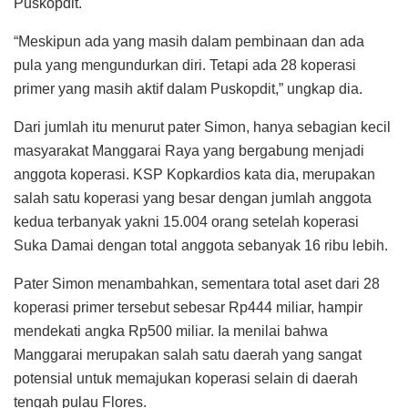
kedua terbanyak yakni 15.004 orang setelah koperasi
Suka Damai dengan total anggota sebanyak 16 ribu lebih.
Pater Simon menambahkan, sementara total aset dari 28
koperasi primer tersebut sebesar Rp444 miliar, hampir
mendekati angka Rp500 miliar. Ia menilai bahwa
Manggarai merupakan salah satu daerah yang sangat
potensial untuk memajukan koperasi selain di daerah
tengah pulau Flores.
“Jadi kita diharapkan lebih semangat lagi untuk bergerak
mengembangkan koperasi secara bersama-sama,” ajak
dia.
Pater Simon menekankan untuk mengembangkan
koperasi sangat dibutuhkan kerja sama dan kolaborasi dari
semua pihak, terutama pengurus, pengawas, manager
maupun anggota. Untuk mencapai hal tersebut, lanjut dia,