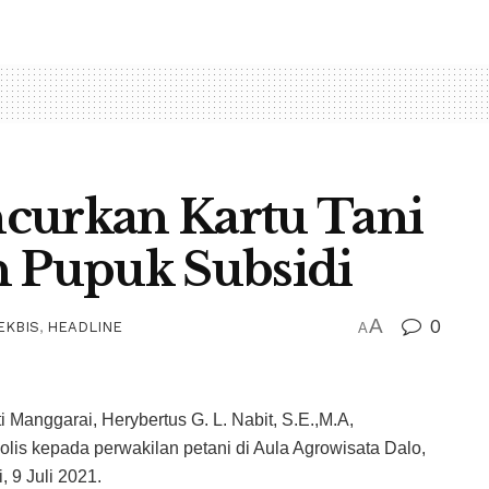
curkan Kartu Tani
n Pupuk Subsidi
A
0
EKBIS
,
HEADLINE
A
 Manggarai, Herybertus G. L. Nabit, S.E.,M.A,
olis kepada perwakilan petani di Aula Agrowisata Dalo,
 9 Juli 2021.