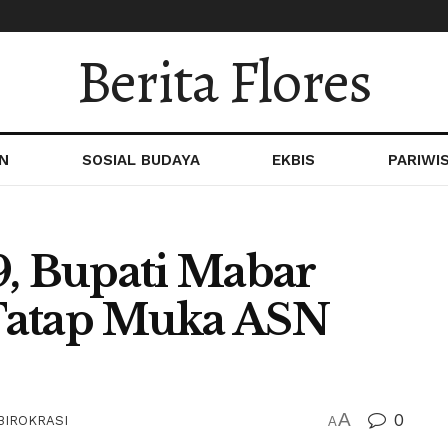
Berita Flores
N
SOSIAL BUDAYA
EKBIS
PARIWI
9, Bupati Mabar
s Tatap Muka ASN
A
0
BIROKRASI
A