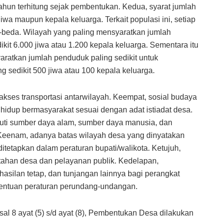
 tahun terhitung sejak pembentukan. Kedua, syarat jumlah
iwa maupun kepala keluarga. Terkait populasi ini, setiap
a-beda. Wilayah yang paling mensyaratkan jumlah
kit 6.000 jiwa atau 1.200 kepala keluarga. Sementara itu
ratkan jumlah penduduk paling sedikit untuk
g sedikit 500 jiwa atau 100 kepala keluarga.
 akses transportasi antarwilayah. Keempat, sosial budaya
hidup bermasyarakat sesuai dengan adat istiadat desa.
puti sumber daya alam, sumber daya manusia, dan
eenam, adanya batas wilayah desa yang dinyatakan
itetapkan dalam peraturan bupati/walikota. Ketujuh,
tahan desa dan pelayanan publik. Kedelapan,
hasilan tetap, dan tunjangan lainnya bagi perangkat
tentuan peraturan perundang-undangan.
l 8 ayat (5) s/d ayat (8), Pembentukan Desa dilakukan