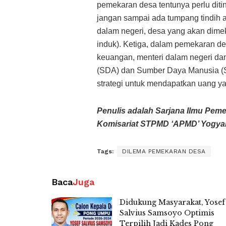
pemekaran desa tentunya perlu ditin
jangan sampai ada tumpang tindih a
dalam negeri, desa yang akan dimek
induk). Ketiga, dalam pemekaran de
keuangan, menteri dalam negeri da
(SDA) dan Sumber Daya Manusia (S
strategi untuk mendapatkan uang yan
Penulis adalah Sarjana Ilmu Pe
Komisariat STPMD ‘APMD’ Yogyaka
Tags:
DILEMA PEMEKARAN DESA
Baca
Juga
Didukung Masyarakat, Yosef
Salvius Samsoyo Optimis
Terpilih Jadi Kades Pong