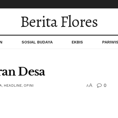
Berita Flores
N
SOSIAL BUDAYA
EKBIS
PARIWI
an Desa
A
0
A
,
HEADLINE
,
OPINI
A