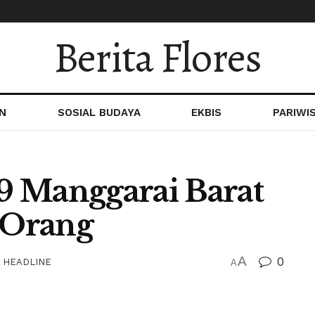
Berita Flores
N
SOSIAL BUDAYA
EKBIS
PARIWI
9 Manggarai Barat
 Orang
A
0
,
HEADLINE
A