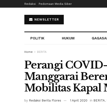
Redaksi
Pedomaan Media Siber
NEWSLETTER
POLITIK
HUKUM
GAGASA
Home
BERITA
Perangi COVID-
Manggarai Beren
Mobilitas Kapal
by
Redaksi Berita Flores
1 April 2020
in
BERITA
,