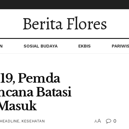
Berita Flores
N
SOSIAL BUDAYA
EKBIS
PARIWI
19, Pemda
cana Batasi
 Masuk
A
0
HEADLINE
,
KESEHATAN
A