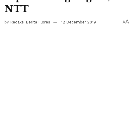
NTT
A
by
Redaksi Berita Flores
12 December 2019
A
BAJAWA, BERITA FLORES-
Anggota MPR RI Fraksi PDI
Perjuangan, Andreas Hugo Pareira, siap berkomitmen
untuk memperjuangkan semua aspirasi warga Kabupaten
Ngada, Provinsi Nusa Tenggara Timur (NTT).
Ia menjelaskan hal itu saat menggelar kegiatan Serap
Aspirasi Masyarakat di Desa Rakateda II, Kecamatan
Golewa Barat, Kabupaten Ngada, Provinsi NTT pada
Senin, 9 Desember 2019.
Serap Aspirasi Masyarakat ini merupakan salah satu