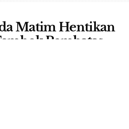
da Matim Hentikan
embok Pembatas
A
0
ERITA
,
HEADLINE
,
HUKUM
A
ga Bantuan Hukum (LBH) Manggarai Raya meminta
Timur segera menghentikan proyek pembangunan tembok
iskus Ramli, S.H menyatakan hal tersebut saat ditemui