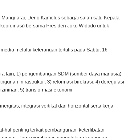
i Manggarai, Deno Kamelus sebagai salah satu Kepala
t koordinasi) bersama Presiden Joko Widodo untuk
media melalui keterangan tertulis pada Sabtu, 16
ntara lain; 1) pengembangan SDM (sumber daya manusia)
ngunan infrastruktur. 3) reformasi birokrasi. 4) deregulasi
zininan. 5) transformasi ekonomi.
ergitas, integrasi vertikal dan horizontal serta kerja
-hal penting terkait pembangunan, keterlibatan
anaannya. Juga membahas pengelolaan keuangan