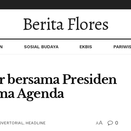
Berita Flores
N
SOSIAL BUDAYA
EKBIS
PARIWI
r bersama Presiden
ima Agenda
A
0
DVERTORIAL
,
HEADLINE
A