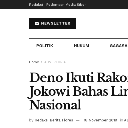
Redaksi
Pedomaan Media Siber
NEWSLETTER
POLITIK
HUKUM
GAGASA
Home
ADVERTORIAL
Deno Ikuti Rako
Jokowi Bahas L
Nasional
by
Redaksi Berita Flores
18 November 2019
in
A