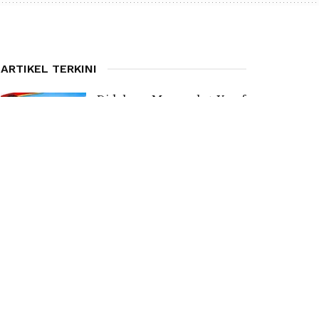
ARTIKEL TERKINI
Didukung Masyarakat, Yosef
Salvius Samsoyo Optimis
Terpilih Jadi Kades Pong
Umpu
4 AUGUST 2026
Masyarakat Diajak
Ramaikan Car Free Day
Perdana di Natas Labar
Motang Rua
1 AUGUST 2026
Mahasiswa Pecinta Alam
Kampus Udayana Bali