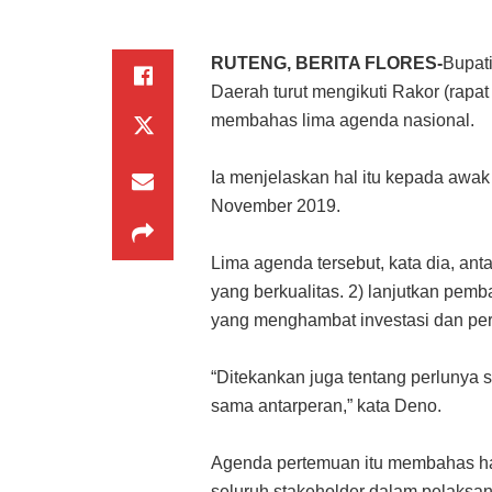
RUTENG, BERITA FLORES-
Bupat
Daerah turut mengikuti Rakor (rapa
membahas lima agenda nasional.
Ia menjelaskan hal itu kepada awak 
November 2019.
Lima agenda tersebut, kata dia, a
yang berkualitas. 2) lanjutkan pemba
yang menghambat investasi dan peri
“Ditekankan juga tentang perlunya sin
sama antarperan,” kata Deno.
Agenda pertemuan itu membahas hal
seluruh stakeholder dalam pelaks