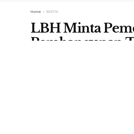
Home
BERITA
LBH Minta Pem
Pembangunan T
Pasar Borong
by
Redaksi Berita Flores
18 November 2019
in
B
RUTENG, BERITA FLORES-
Lemba
pemerintah Kabupaten Manggarai 
pembatas di Pasar Inpres Borong.
Direktur LBH Manggarai Raya, Frans