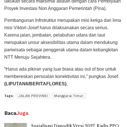
lakukan secara maksimal adalah dengan cara Pembiyaan
Proyek Investasi Non Anggaran Pemerintah (Pina).
Pembangunan Infrstruktur merupakan misi ketiga dari lima
misi Viktori-Josef harus dilaksanakan secara serius.
Karena jalan, jembatan, pelabuhan udara dan laut
merupakan unsur aksesibilitas utama dalam mendukung
pariwisata sebagai penggerak utama dalam kebangkitan
NTT Menuju Sejahtera.
“Harus ada pikiran yang luar biasa atau out of box untuk
membereskan persoalan konektivitas ini,” pungkas Josef.
(LIPUTAN6/BERITAFLORES).
Tags:
JALAN PROVINSI
Manggarai Timur
Baca
Juga
Sosialisasi Dapodik Versi 2027, Kadis PPO