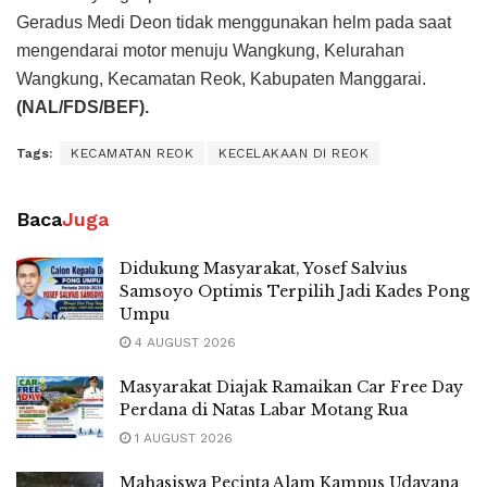
Geradus Medi Deon tidak menggunakan helm pada saat
mengendarai motor menuju Wangkung, Kelurahan
Wangkung, Kecamatan Reok, Kabupaten Manggarai.
(NAL/FDS/BEF).
Tags:
KECAMATAN REOK
KECELAKAAN DI REOK
Baca
Juga
Didukung Masyarakat, Yosef Salvius
Samsoyo Optimis Terpilih Jadi Kades Pong
Umpu
4 AUGUST 2026
Masyarakat Diajak Ramaikan Car Free Day
Perdana di Natas Labar Motang Rua
1 AUGUST 2026
Mahasiswa Pecinta Alam Kampus Udayana