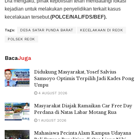
Dia mengaku, pihak kepolisian telah mendatangi lokasi
kejadian untuk melakukan penyelidikan terkait kasus
kecelakaan tersebut.
(POLCE/NAL/FDS/BEF).
Tags:
DESA SATAR PUNDA BARAT
KECELAKAAN DI REOK
POLSEK REOK
Baca
Juga
Didukung Masyarakat, Yosef Salvius
Samsoyo Optimis Terpilih Jadi Kades Pong
Umpu
4 AUGUST 2026
Masyarakat Diajak Ramaikan Car Free Day
Perdana di Natas Labar Motang Rua
1 AUGUST 2026
Mahasiswa Pecinta Alam Kampus Udayana