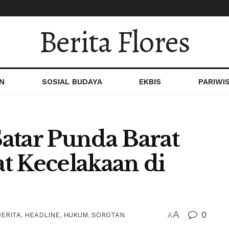
Berita Flores
N
SOSIAL BUDAYA
EKBIS
PARIWI
atar Punda Barat
t Kecelakaan di
A
0
BERITA
,
HEADLINE
,
HUKUM
,
SOROTAN
A