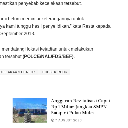
astikan penyebab kecelakaan tersebut.
 kami belum memintai keterangannya untuk
a kami tunggu hasil penyelidikan,” kata Resta kepada
 September 2018.
h mendatangi lokasi kejadian untuk melakukan
an tersebut.
(POLCE/NAL/FDS/BEF).
ECELAKAAN DI REOK
POLSEK REOK
Anggaran Revitalisasi Capai
Rp 1 Miliar Jangkau SMPN
m
Satap di Pulau Mules
7 AUGUST 2026