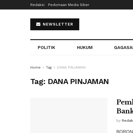
Redaksi
Pedomaan Media Siber
NEWSLETTER
POLITIK
HUKUM
GAGASA
Home
Tag
DANA PINJAMAN
Tag:
DANA PINJAMAN
Pemk
Bank
by
Redaks
BORONG