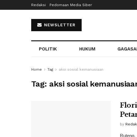
Redaksi
Pedomaan Media Siber
NEWSLETTER
POLITIK
HUKUM
GAGASA
Home
Tag
aksi sosial kemanusiaan
Tag:
aksi sosial kemanusiaa
Flor
Peta
by
Redaks
Ruteng, 