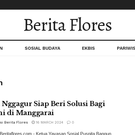
Berita Flores
N
SOSIAL BUDAYA
EKBIS
PARIWI
n
i Nggagur Siap Beri Solusi Bagi
ni di Manggarai
i Berita Flores
16 MARCH 2024
0
Beritaflores.com - Ketua Yayasan Sosial Puspita Bangun