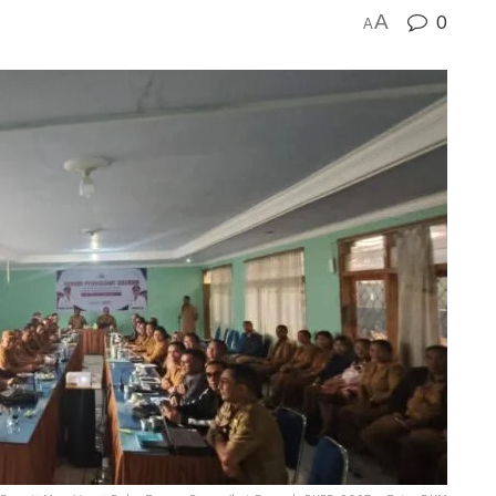
A
0
A