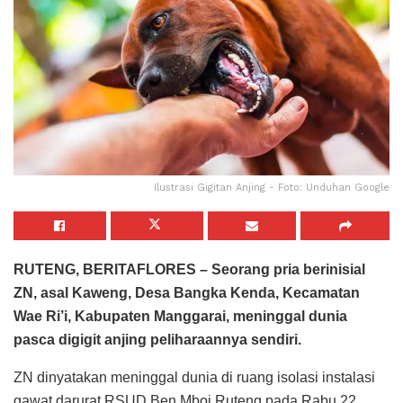
Ilustrasi Gigitan Anjing - Foto: Unduhan Google
RUTENG, BERITAFLORES – Seorang pria berinisial
ZN, asal Kaweng, Desa Bangka Kenda, Kecamatan
Wae Ri’i, Kabupaten Manggarai, meninggal dunia
pasca digigit anjing peliharaannya sendiri.
ZN dinyatakan meninggal dunia di ruang isolasi instalasi
gawat darurat RSUD Ben Mboi Ruteng pada Rabu 22