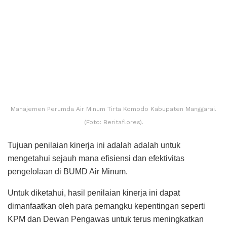
Manajemen Perumda Air Minum Tirta Komodo Kabupaten Manggarai.
(Foto: Beritaflores).
Tujuan penilaian kinerja ini adalah adalah untuk
mengetahui sejauh mana efisiensi dan efektivitas
pengelolaan di BUMD Air Minum.
Untuk diketahui, hasil penilaian kinerja ini dapat
dimanfaatkan oleh para pemangku kepentingan seperti
KPM dan Dewan Pengawas untuk terus meningkatkan
kualitas kebijakan dan kinerja Perumda Air Minum Tirta
Komodo dalam rangka mencapai target Rencana
Pembangunan Jangka Menengah Nasional (RPJMN)
tahun 2020-2024 antara lain 100% BUMD Air Minum Sehat
dan RPJMD Kabupaten Manggarai 2021-2025.
Penilaian kinerja BUMD Air Minum dilakukan dengan