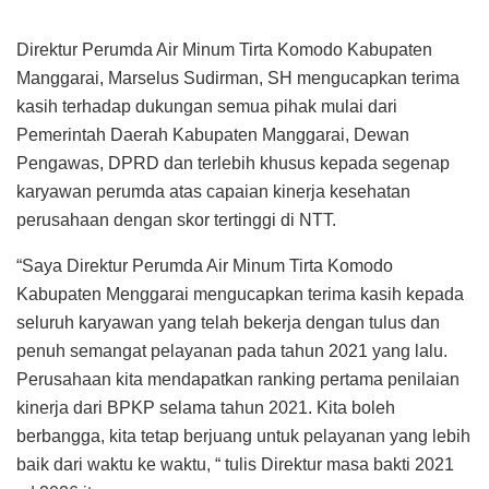
Untuk diketahui Perumda Air Minum Tirta Komodo
dipimpin oleh satu direktur dan membawahi empat kepala
bagian yakni: satuan pengawasan internal (SPI), bagian
tehnik, bagian pelayanan pelanggan dan bagian
administrasi keuangan dengan jumlah pegawai tetap
sebanyak 85 orang dan pegawai tidak tetap sebanyak 75
orang.
Data per Mei 2022 menyebutkan, Perumda melayani
28.880 sambungan rumah di 9 kecamatan yakni: Langke
Rembong, Ruteng, Satar Mese, Reo, Cibal, Wae Ri’i, Satar
Mese Barat, Satar Mese Utara dan Cibal Barat. Pelanggan
terbanyak berada di Kecamatan Langke Rembong atau
Kota Ruteng dengan jumlah 15.380 sambungan rumah.
Pada tahun 2022, melalui program hibah air minum
perkotaan untuk MBR Perumda memperluas jaringan
pelayanan ke Kecamatan Lelak, Satar Mese Barat dan