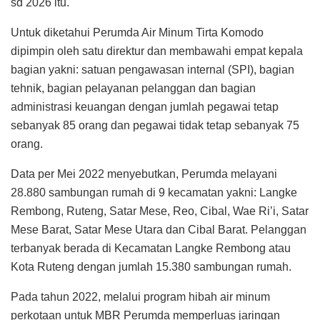
Wae Ri’i.
(RED).
Tags:
DIREKTUR PERUMDA TIRTA KOMODO
MARSELUS SUDIRMAN
PERUMDA AIR MINUM TIRTA KOMODO
Baca
Juga
Sosialisasi Dapodik Versi 2027, Kadis PPO
Manggarai Ingatkan Kepsek Bentuk Tim
Pencari Anak Tidak Sekolah
7 AUGUST 2026
Anggaran Revitalisasi Capai Rp 1 Miliar
Jangkau SMPN Satap di Pulau Mules
7 AUGUST 2026
Tersentuh Program Revitalisasi, SMPN 3
Satar Mese Barat Akhirnya Bebas dari
Hunian Ruang Kelas Rusak Berat