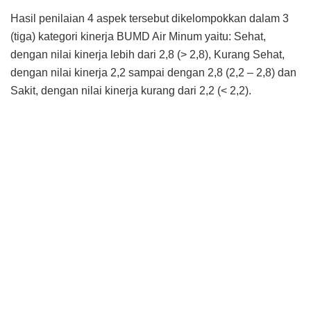
Direktur Perumda Air Minum Tirta Komodo Kabupaten
Manggarai, Marselus Sudirman, SH mengucapkan terima
kasih terhadap dukungan semua pihak mulai dari
Pemerintah Daerah Kabupaten Manggarai, Dewan
Pengawas, DPRD dan terlebih khusus kepada segenap
karyawan perumda atas capaian kinerja kesehatan
perusahaan dengan skor tertinggi di NTT.
“Saya Direktur Perumda Air Minum Tirta Komodo
Kabupaten Menggarai mengucapkan terima kasih kepada
seluruh karyawan yang telah bekerja dengan tulus dan
penuh semangat pelayanan pada tahun 2021 yang lalu.
Perusahaan kita mendapatkan ranking pertama penilaian
kinerja dari BPKP selama tahun 2021. Kita boleh
berbangga, kita tetap berjuang untuk pelayanan yang lebih
baik dari waktu ke waktu, “ tulis Direktur masa bakti 2021
sd 2026 itu.