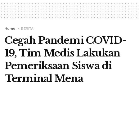
Home
BERITA
Cegah Pandemi COVID-
19, Tim Medis Lakukan
Pemeriksaan Siswa di
Terminal Mena
A
by
Redaksi Berita Flores
26 March 2020
A
RUTENG, BERITA FLORES–
Tim medis Dinas
Kesehatan Kabupaten Manggarai, Provinsi Nusa Tenggara