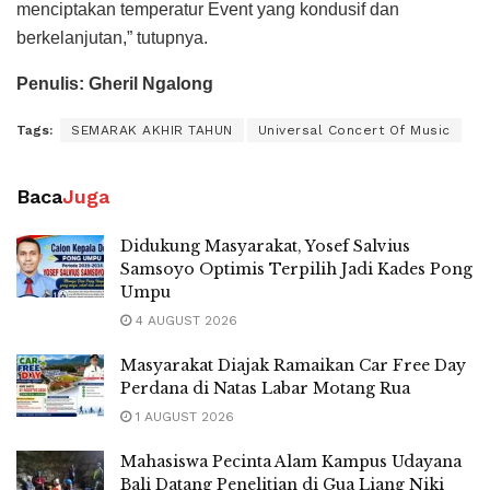
menciptakan temperatur Event yang kondusif dan
berkelanjutan,” tutupnya.
Penulis: Gheril Ngalong
Tags:
SEMARAK AKHIR TAHUN
Universal Concert Of Music
Baca
Juga
Didukung Masyarakat, Yosef Salvius
Samsoyo Optimis Terpilih Jadi Kades Pong
Umpu
4 AUGUST 2026
Masyarakat Diajak Ramaikan Car Free Day
Perdana di Natas Labar Motang Rua
1 AUGUST 2026
Mahasiswa Pecinta Alam Kampus Udayana
Bali Datang Penelitian di Gua Liang Niki