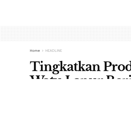
Home
HEADLINE
Tingkatkan Prod
Watu Lanur Beri
Peternak
by
Redaksi Berita Flores
14 December 2019
in
H