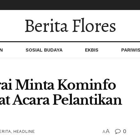
Berita Flores
N
SOSIAL BUDAYA
EKBIS
PARIWI
i Minta Kominfo
at Acara Pelantikan
A
0
ERITA
,
HEADLINE
A