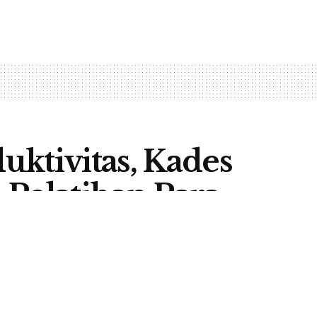
uktivitas, Kades
 Pelatihan Para
A
0
EADLINE
A