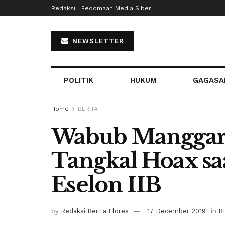
Redaksi
Pedomaan Media Siber
NEWSLETTER
POLITIK
HUKUM
GAGASA
Home
BERITA
Wabub Manggara
Tangkal Hoax sa
Eselon IIB
by
Redaksi Berita Flores
17 December 2019
in
B