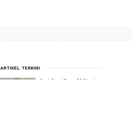
ARTIKEL TERKINI
Sosialisasi Dapodik Versi
2027, Kadis PPO Manggarai
Ingatkan Kepsek Bentuk
Tim Pencari Anak Tidak
Sekolah
7 AUGUST 2026
Anggaran Revitalisasi Capai