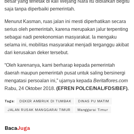
besar yang terletak di kali Wejang Nara itu dibiarkan begitu
saja tanpa diperbaiki pemerintah.
Menurut Kasman, ruas jalan ini mesti diperhatikan secara
serius oleh pemerintah, karena merupakan jalur terpenting
sebagai nadi perekonomian masyarakat. Ia mengaku
selama ini, mobilitas masyarakat menjadi terganggu akibat
dari kerusakan deker tersebut.
“Oleh karenanya, kami berharap kepada pemerintah
daerah maupun pemerintah pusat untuk saling bersinergi
mengatasi persoalan ini,” ujarnya kepada
Beritaflores.com
Rabu, 24 Oktober 2018.
(EFREN POLCE/NAL/FDS/BEF).
Tags:
DEKER AMBRUK DI TUMBAK
DINAS PU MATIM
JALAN RUSAK MANGGARAI TIMUR
Manggarai Timur
Baca
Juga