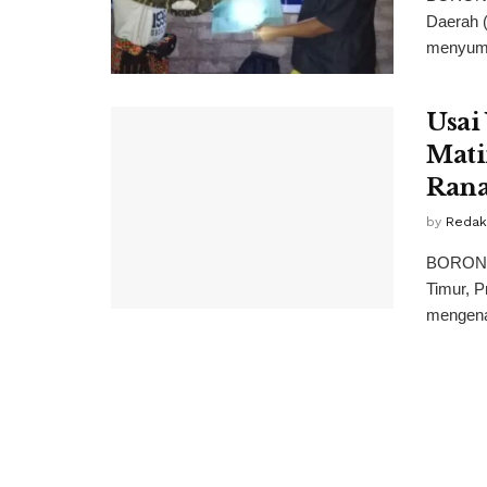
Daerah 
menyumb
Usai
Mati
Ran
by
Redaks
BORONG,
Timur, P
mengenai