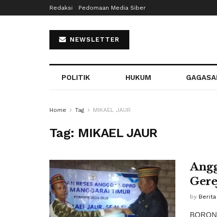
Redaksi
Pedomaan Media Siber
NEWSLETTER
POLITIK
HUKUM
GAGASA
Home
Tag
MIKAEL JAUR
Tag:
MIKAEL JAUR
Angg
Gere
by
Berita
BORONG,