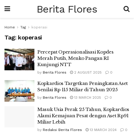
Berita Flores
Home
Tag
koperasi
Tag:
koperasi
Percepat Operasionalisasi Kopdes
Merah Putih, Menko Pangan RI
Kunjungi NTT
by
Berita Flores
2 AUGUST 2025
0
Kopkardios Targetkan Peningkatan Aset
Senilai Rp 115 Miliar di Tahun 2025
by
Berita Flores
13 MARCH 2025
0
Masuk Usia Perak 25 Tahun, Kopkardios
Alami Kemajuan Pesat dengan Aset Rp91
Miliar Lebih
by
Redaksi Berita Flores
13 MARCH 2024
0