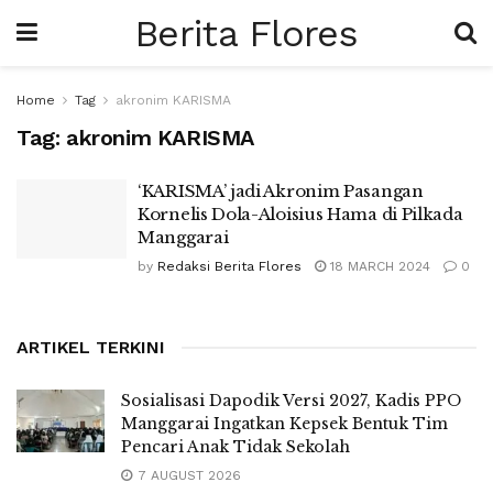
Berita Flores
Home
Tag
akronim KARISMA
Tag:
akronim KARISMA
‘KARISMA’ jadi Akronim Pasangan
Kornelis Dola-Aloisius Hama di Pilkada
Manggarai
by
Redaksi Berita Flores
18 MARCH 2024
0
ARTIKEL TERKINI
Sosialisasi Dapodik Versi 2027, Kadis PPO
Manggarai Ingatkan Kepsek Bentuk Tim
Pencari Anak Tidak Sekolah
7 AUGUST 2026