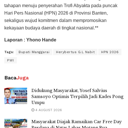
tahapan menuju penyerahan Trofi Abyakta pada puncak
Hari Pers Nasional (HPN) 2026 di Provinsi Banten,
sekaligus wujud komitmen dalam mempromosikan
kekayaan budaya daerah di tingkat nasional.**
Laporan : Yhono Hande
Tags:
Bupati Manggarai
Herybertus G.L Nabit
HPN 2026
PWI
Baca
Juga
Didukung Masyarakat, Yosef Salvius
Samsoyo Optimis Terpilih Jadi Kades Pong
Umpu
4 AUGUST 2026
Masyarakat Diajak Ramaikan Car Free Day
Perdana di Natas Labar Motang Rua