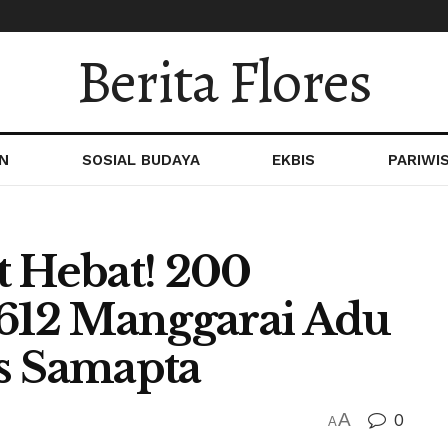
Berita Flores
N
SOSIAL BUDAYA
EKBIS
PARIWI
t Hebat! 200
1612 Manggarai Adu
s Samapta
A
0
A