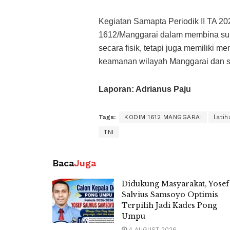
Kegiatan Samapta Periodik II TA 20
1612/Manggarai dalam membina sum
secara fisik, tetapi juga memiliki m
keamanan wilayah Manggarai dan sek
Laporan: Adrianus Paju
Tags:
KODIM 1612 MANGGARAI
latih
TNI
Baca
Juga
Didukung Masyarakat, Yosef
Salvius Samsoyo Optimis
Terpilih Jadi Kades Pong
Umpu
4 AUGUST 2026