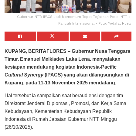
Gubernur NTT: IPACS Jadi Momentum Tepat Tegaskan Posisi NTT di
Kancah Internasional - Foto: Yodafat Hoely
KUPANG, BERITAFLORES – Gubernur Nusa Tenggara
Timur, Emanuel Melkiades Laka Lena, menyatakan
kesiapan mendukung kegiatan Indonesia-Pacific
Cultural Synergy
(IPACS) yang akan dilangsungkan di
Kupang, pada 11-13 November 2025 mendatang.
Hal tersebut ia sampaikan saat beraudiensi dengan tim
Direktorat Jenderal Diplomasi, Promosi, dan Kerja Sama
Kebudayaan, Kementerian Kebudayaan Republik
Indonesia di Rumah Jabatan Gubernur NTT, Minggu
(26/10/2025).