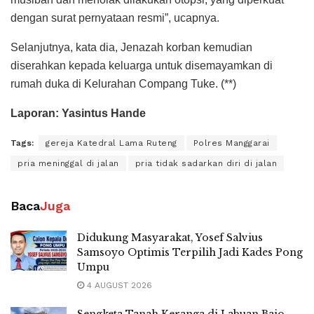
dengan surat pernyataan resmi”, ucapnya.
Selanjutnya, kata dia, Jenazah korban kemudian
diserahkan kepada keluarga untuk disemayamkan di
rumah duka di Kelurahan Compang Tuke. (**)
Laporan: Yasintus Hande
Tags:
gereja Katedral Lama Ruteng
Polres Manggarai
pria meninggal di jalan
pria tidak sadarkan diri di jalan
Baca
Juga
Didukung Masyarakat, Yosef Salvius
Samsoyo Optimis Terpilih Jadi Kades Pong
Umpu
4 AUGUST 2026
Sengketa Tanah Keranga di Labuan Bajo,