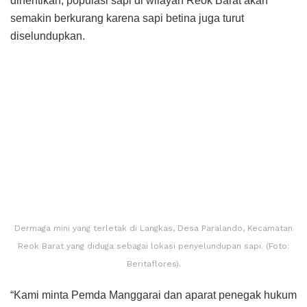
dihentikan, populasi sapi di wilayah Reok Barat akan
semakin berkurang karena sapi betina juga turut
diselundupkan.
Dermaga mini yang terletak di Langkas, Desa Paralando, Kecamatan
Reok Barat yang diduga sebagai lokasi penyelundupan sapi. (Foto:
Beritaflores).
“Kami minta Pemda Manggarai dan aparat penegak hukum