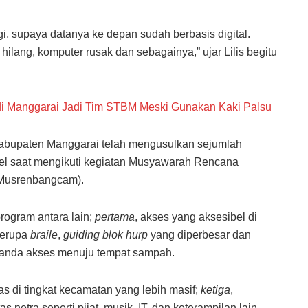
agi, supaya datanya ke depan sudah berbasis digital.
hilang, komputer rusak dan sebagainya,” ujar Lilis begitu
di Manggarai Jadi Tim STBM Meski Gunakan Kaki Palsu
abupaten Manggarai telah mengusulkan sejumlah
l saat mengikuti kegiatan Musyawarah Rencana
Musrenbangcam).
ogram antara lain;
pertama
, akses yang aksesibel di
berupa
braile
,
guiding blok hurp
yang diperbesar dan
nanda akses menuju tempat sampah.
litas di tingkat kecamatan yang lebih masif;
ketiga
,
as netra seperti pijat, musik, IT, dan keterampilan lain