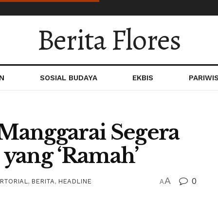
Berita Flores
N
SOSIAL BUDAYA
EKBIS
PARIWI
i Manggarai Segera
s yang ‘Ramah’
A
0
RTORIAL
,
BERITA
,
HEADLINE
A