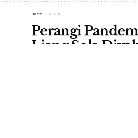
Home
BERITA
Perangi Pandemi
Liang Sola Diva
by
Redaksi Berita Flores
21 March 2022
in
BERI
LABUAN BAJO, BERITA FLORES
nasional, Pemerintah Desa Lian
Barat, Nusa Tenggara Timur (N
melaksanakan vaksinasi bagi mas
19 yang sampai saat ini terus mer
Vaksinasi ini menyasar para pra-la