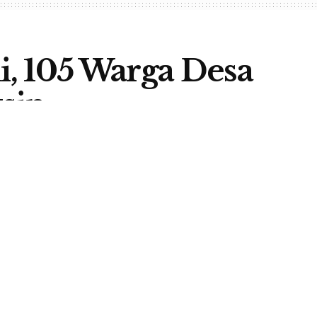
, 105 Warga Desa
ksin
A
0
TA
,
DESA
,
KESEHATAN
A
 –
Untuk mendukung percepatan target vaksinasi
g Sola, Kecamatan Lembor, Kabupaten Manggarai
TT) menggandeng Puskesmas Wae Nakeng
yarakat. Hal ini bertujuan memerangi pandemi Covid-
ebak.
nsia, lansia, publik serta masyarakat umum yang belum