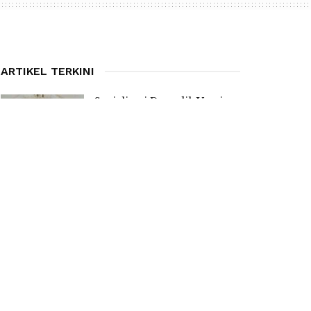
ARTIKEL TERKINI
Sosialisasi Dapodik Versi
2027, Kadis PPO Manggarai
Ingatkan Kepsek Bentuk
Tim Pencari Anak Tidak
Sekolah
7 AUGUST 2026
Anggaran Revitalisasi Capai
Rp 1 Miliar Jangkau SMPN
Satap di Pulau Mules
7 AUGUST 2026
Tersentuh Program
Revitalisasi, SMPN 3 Satar