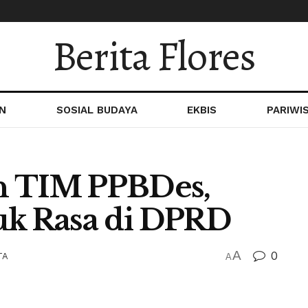
Berita Flores
N
SOSIAL BUDAYA
EKBIS
PARIWI
n TIM PPBDes,
uk Rasa di DPRD
A
0
TA
A