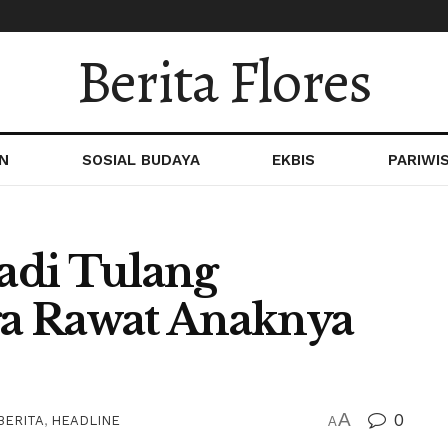
Berita Flores
N
SOSIAL BUDAYA
EKBIS
PARIWI
Jadi Tulang
a Rawat Anaknya
A
0
BERITA
,
HEADLINE
A