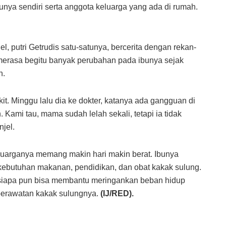
unya sendiri serta anggota keluarga yang ada di rumah.
l, putri Getrudis satu-satunya, bercerita dengan rekan-
 merasa begitu banyak perubahan pada ibunya sejak
h.
kit. Minggu lalu dia ke dokter, katanya ada gangguan di
 Kami tau, mama sudah lelah sekali, tetapi ia tidak
njel.
luarganya memang makin hari makin berat. Ibunya
kebutuhan makanan, pendidikan, dan obat kakak sulung.
u siapa pun bisa membantu meringankan beban hidup
 perawatan kakak sulungnya.
(IJ/RED).