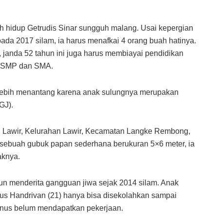
h hidup Getrudis Sinar sungguh malang. Usai kepergian
da 2017 silam, ia harus menafkai 4 orang buah hatinya.
 janda 52 tahun ini juga harus membiayai pendidikan
u SMP dan SMA.
 lebih menantang karena anak sulungnya merupakan
GJ).
ng Lawir, Kelurahan Lawir, Kecamatan Langke Rembong,
sebuah gubuk papan sederhana berukuran 5×6 meter, ia
aknya.
ahun menderita gangguan jiwa sejak 2014 silam. Anak
s Handrivan (21) hanya bisa disekolahkan sampai
inus belum mendapatkan pekerjaan.