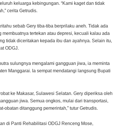
seluruh keluarga kebingungan. “Kami kaget dan tidak
h,” cerita Getrudis.
ritahu sebab Gery tiba-tiba berprilaku aneh. Tidak ada
 membuatnya tertekan atau depresi, kecuali kalau ada
ng tidak diceritakan kepada ibu dan ayahnya. Selain itu,
yat ODGJ.
 putra sulungnya mengalami gangguan jiwa, ia meminta
ten Manggarai. Ia sempat mendatangi langsung Bupati
robat ke Makasar, Sulawesi Selatan. Gery diperiksa oleh
gangguan jiwa. Semua ongkos, mulai dari transportasi,
-obatan ditanggung pemerintah,” tutur Getrudis.
pkan di Panti Rehabilitasi ODGJ Renceng Mose,