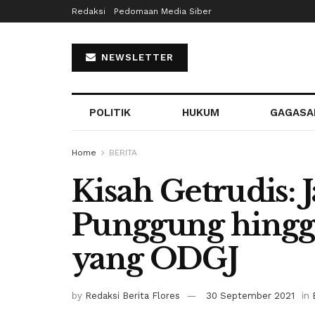
Redaksi
Pedomaan Media Siber
NEWSLETTER
POLITIK
HUKUM
GAGASA
Home
BERITA
Kisah Getrudis: 
Punggung hingg
yang ODGJ
by
Redaksi Berita Flores
30 September 2021
in