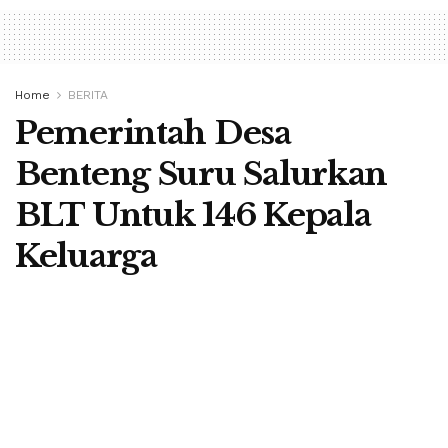
Home
BERITA
Pemerintah Desa
Benteng Suru Salurkan
BLT Untuk 146 Kepala
Keluarga
A
by
Redaksi Berita Flores
5 June 2021
A
LABUAN BAJO, BERITA FLORES-
Pemerintah Desa
Benteng Suru, Kecamatan Kuwus, Kabupaten Manggarai