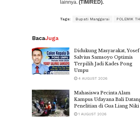
lainnya.
(TIM/RED).
Tags:
Bupati Manggarai
POLEMIK T
Baca
Juga
Didukung Masyarakat, Yosef
Salvius Samsoyo Optimis
Terpilih Jadi Kades Pong
Umpu
4 AUGUST 2026
Mahasiswa Pecinta Alam
Kampus Udayana Bali Datan
Penelitian di Gua Liang Niki
1 AUGUST 2026