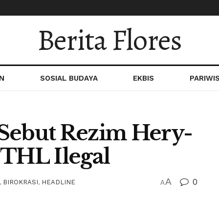
Berita Flores
N
SOSIAL BUDAYA
EKBIS
PARIWI
 Sebut Rezim Hery-
 THL Ilegal
A
0
,
BIROKRASI
,
HEADLINE
A